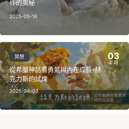
作的奧秘
2025-05-16
03
冥想
4 月
從希臘神話看勇氣與內在成長-赫
克力斯的試煉
2025-04-03