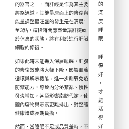
的
的器官之一，而肝經是作為其主要
深
經絡通道，其能量層面上的修復與
度
能量調整最旺盛的發生是在清晨1
睡
至3點，這段時間應盡量讓肝臟處
眠
於休息的狀態，將有利於進行肝臟
細胞的修復。
睡
如果此時未能進入深層睡眠，肝臟
得
的修復效能將大幅下降，影響血液
好
循環與解毒機能，進一步削弱免疫
，
防禦能力，導致內分泌紊亂、慢性
才
發炎增加，甚至影響脂肪代謝，使
能
體內廢物與毒素更難排出，對整體
活
健康造成長期負擔。
得
好
然而，當睡眠不足或品質差時，不