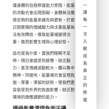
—
僅身體的自我修復能力受阻，能量
讓
的流動也會出現阻礙。身體無法獲
每
得足夠的能量來補充與更新，於是
一
日間累積的情緒壓力與沈重能量無
次
法有效釋放，導致能量場變得沈
入
重，進而影響生理與心理狀態。
眠
這也是為什麼，當我們睡眠不足
成
時，隔日會感受到疲憊、缺乏動
為
力，甚至情緒波動較大，難以集中
真
精神。同樣地，能量場也會呈現負
正
面、厚重、滯留的狀態，使我們更
的
容易受到外界的負面影響，缺乏對
修
環境的適應調節的能力。
復
透過能量清理負面干擾