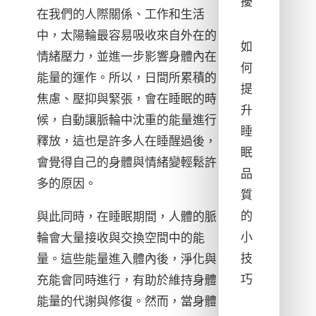
擾
在我們的人際關係、工作和生活
中，太陽輪最容易吸收來自外在的
如
情緒壓力，並進一步影響身體內在
何
能量的運作。所以，日間所累積的
提
焦慮、壓抑與緊張，會在睡眠的時
升
候，自動讓脈輪中沈重的能量進行
睡
釋放，這也是許多人在睡醒過後，
眠
會覺得自己的身體與情緒變輕鬆許
品
多的原因。
質
的
與此同時，在睡眠期間，人體的脈
小
輪會大量接收與交換空間中的能
技
量。這些能量進入體內後，淨化與
巧
充能會同時進行，有助於維持身體
能量的代謝與修復。然而，當身體