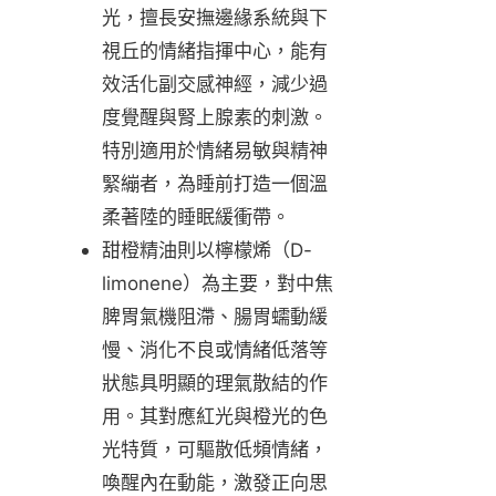
光，擅長安撫邊緣系統與下
視丘的情緒指揮中心，能有
效活化副交感神經，減少過
度覺醒與腎上腺素的刺激。
特別適用於情緒易敏與精神
緊繃者，為睡前打造一個溫
柔著陸的睡眠緩衝帶。
甜橙精油則以檸檬烯（D-
limonene）為主要，對中焦
脾胃氣機阻滯、腸胃蠕動緩
慢、消化不良或情緒低落等
狀態具明顯的理氣散結的作
用。其對應紅光與橙光的色
光特質，可驅散低頻情緒，
喚醒內在動能，激發正向思