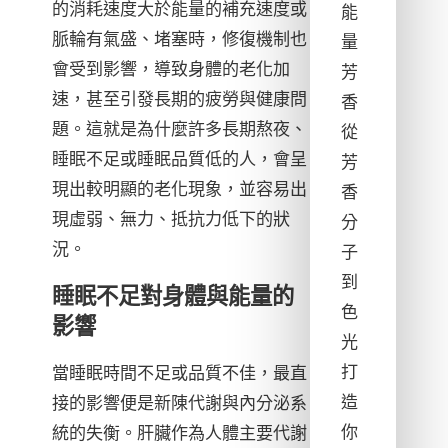
的消耗速度大於能量的補充速度或
能
脈輪有氣盛、堵塞時，修復機制也
量
會受到影響，導致身體的老化加
芳
速，甚至引發長期的疲勞與健康問
香
題。這就是為什麼許多長期熬夜、
從
睡眠不足或睡眠品質低的人，會呈
芳
現出較明顯的老化現象，並容易出
香
現虛弱、無力、抵抗力低下的狀
分
況。
子
到
睡眠不足對身體與能量的
色
影響
光
打
當睡眠時間不足或品質不佳，最直
造
接的影響便是新陳代謝與內分泌系
你
統的失衡。肝臟作為人體主要代謝