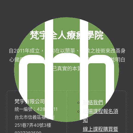
梵宇全人療癒學院
自2011年成立，目的在以簡單、有效之技術來改善身
心健康，協助完成生命目標與實現靈性生活，並明白
自己真實的本質。
梵宇有限公司
聯絡我們
統一編號：42854211
現場課程報名須
台北市信義區福德街
知
251巷7弄40號3樓
線上課程購買暨