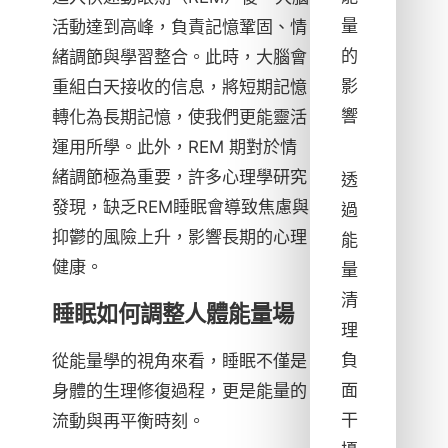
量
活動達到高峰，負責記憶鞏固、情
的
緒調節與學習整合。此時，大腦會
影
重組白天接收的信息，將短期記憶
響
轉化為長期記憶，使我們更能靈活
運用所學。此外，REM 期對於情
緒調節極為重要，許多心理學研究
透
發現，缺乏REM睡眠會導致焦慮與
過
抑鬱的風險上升，影響長期的心理
能
健康。
量
清
睡眠如何調整人體能量場
理
負
從能量學的視角來看，睡眠不僅是
面
身體的生理修復過程，更是能量的
干
流動與再平衡時刻。