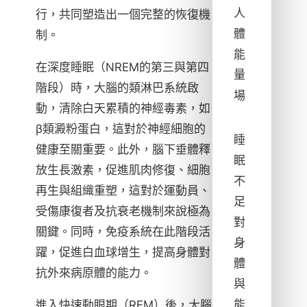
人
行，共同塑造出一個完整的恢復機
體
制。
能
在深度睡眠（NREM的第三與第四
量
階段）時，大腦的類淋巴系統啟
場
動，清除白天累積的神經毒素，如
β類澱粉蛋白，這對於神經細胞的
睡
健康至關重要。此外，腦下垂體釋
眠
放生長激素，促進肌肉修復、細胞
不
再生與組織重塑，這對於運動員、
足
受傷康復者及抗衰老機制來說極為
對
關鍵。同時，免疫系統在此階段活
身
躍，促進白血球增生，提高身體對
體
抗外來病原體的能力。
與
能
進入快速動眼期（REM）後，大腦