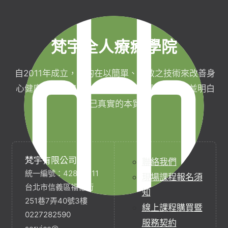
梵宇全人療癒學院
自2011年成立，目的在以簡單、有效之技術來改善身
心健康，協助完成生命目標與實現靈性生活，並明白
自己真實的本質。
梵宇有限公司
聯絡我們
統一編號：42854211
現場課程報名須
台北市信義區福德街
知
251巷7弄40號3樓
線上課程購買暨
0227282590
服務契約