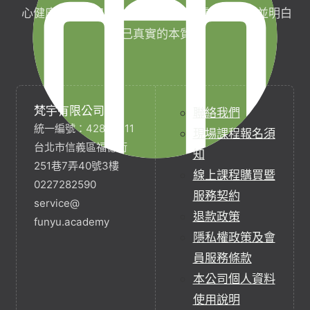
心健康，協助完成生命目標與實現靈性生活，並明白
自己真實的本質。
梵宇有限公司
聯絡我們
統一編號：42854211
現場課程報名須
台北市信義區福德街
知
251巷7弄40號3樓
線上課程購買暨
0227282590
服務契約
service@
退款政策
funyu.academy
隱私權政策及會
員服務條款
本公司個人資料
使用說明