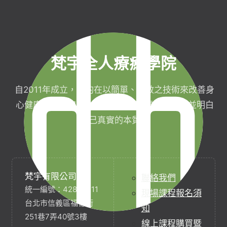
梵宇全人療癒學院
自2011年成立，目的在以簡單、有效之技術來改善身
心健康，協助完成生命目標與實現靈性生活，並明白
自己真實的本質。
梵宇有限公司
聯絡我們
統一編號：42854211
現場課程報名須
台北市信義區福德街
知
251巷7弄40號3樓
線上課程購買暨