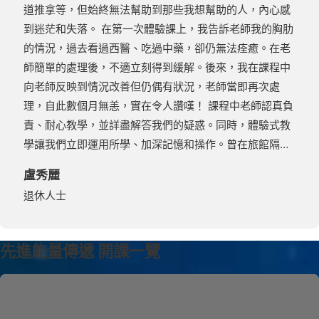
道推拿等，但始終無法幫助到那些我想幫助的人，內心感
到迷茫和失落。 在第一次體驗課上，我告訴老師我的胸肋
的情況，過去看過西醫、吃過中藥，卻仍無法痊癒。在老
師簡單的處理後，不適立刻得到緩解。後來，我在課程中
向老師反映到情況改善但仍偶有狀況，老師當即再次處
理，自此數個月無恙，實在令人讚嘆！ 課程中老師認真負
責、耐心教學，並詳盡解答我們的疑惑。同時，體驗式教
學讓我們立即運用所學、加深記憶和操作。曾在旅館隔…
盧秀麗
退休人士
先進能量傳遞 開課一覽