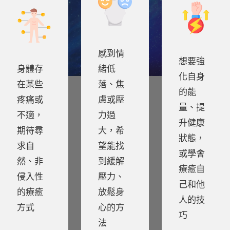
感到情
想要強
身體存
緒低
化自身
在某些
落、焦
的能
疼痛或
慮或壓
量、提
不適，
力過
升健康
期待尋
大，希
狀態，
求自
望能找
或學會
然、非
到緩解
療癒自
侵入性
壓力、
己和他
的療癒
放鬆身
人的技
方式
心的方
巧
法