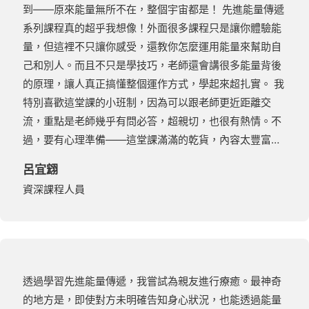
到——原來能量無所不在，整個宇宙都是！ 先進能量傳遞
系列課程真的超乎我想像！外面很多課程只是讓你體驗能
量，但這裡不只讓你感受，還教你怎麼運用能量來幫助自
己和別人。而且不只是學技巧，老師還會講很多能量背後
的原理，讓人真正搞懂整個運作方式，學起來超扎實。 我
特別喜歡這堂課的小班制，因為可以跟老師更近距離交
流，重點是老師幾乎有問必答，超親切，也很有熱情。不
過，要有心理準備——這堂課滿滿的乾貨，內容太豐富…
呂宜翝
資深課程人員
透過學習先進能量傳遞，我嘗試為親友進行療癒。最神奇
的地方是，即使對方未明確告知身心狀況，也能透過能量