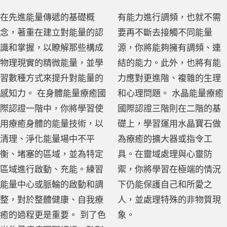
在先進能量傳遞的基礎概
有能力進行調頻，也就不需
念，著重在建立對能量的認
要再不斷去接觸不同能量
識和掌握，以瞭解那些構成
源，你將能夠擁有調頻、連
物理現實的精微能量，並學
結的能力。此外，也將有能
習數種方式來提升對能量的
力應對更進階、複雜的生理
感知力。 在身體能量療癒國
和心理問題。 水晶能量療癒
際認證一階中，你將學習使
國際認證三階則在二階的基
用療癒身體的能量技術，以
礎上，學習運用水晶寶石做
清理、淨化能量場中不平
為療癒的擴大器或指令工
衡、堵塞的區域，並為特定
具。在靈域處理與心靈防
區域進行啟動、充能。練習
禦，你將學習在極端的情況
能量中心或脈輪的啟動和調
下仍能保護自己和所愛之
整，對於整體健康、自我療
人，並處理特殊的非物質現
癒的過程更是重要。 到了色
象。