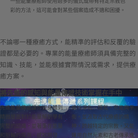
一些能量療癒師使用過多的儀式或帶有特定宗教色
彩的方法，這可能會對某些個案造成不適和困擾。
不論哪一種療癒方式，能精準的評估和反覆的驗
證都是必要的。專業的能量療癒師須具備完整的
知識、技能，並能根據實際情況或需求，提供療
癒方案。
將先進的感知與能量傳遞技術掌握在手中
先進能量傳遞讓你從身體到
進行淨化、理氣、充能與平
精微層面對於能量解剖學有
衡。並汲取古代療癒的精
完整的認識，並著重在能量
神，跨越特定的宗教，又能
和脈輪的探測、感知開發
運用自然元素和古老傳承進