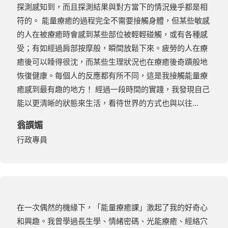
探測感知到，而且探測結果與對方當下的情況幾乎都是相
符的。 能量療癒的過程完全不需要接觸身體，但某些敏感
的人在被療癒時會感到某些部位被輕輕碰觸，或有各種感
受；有如經過肩部按摩般，瞬間放鬆下來。疲勞的人在療
癒後可以睡得很沈，而某些生理狀況也在療癒後奇蹟般地
恢復健康。每個人的反應都有所不同，這是我接觸能量療
癒感到最有趣的地方！ 經過一段時間的實踐，我發現自己
能以更清晰的狀態來生活，看待世界的方式也與以往…
翁譔媚
行政專員
在一次偶然的機緣下，「能量療癒課」激起了我的好奇心
和興趣。我曾學過長生學、情緒密碼、光能療癒、經絡穴