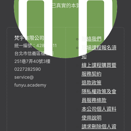
自己真實的本質。
梵宇有限公司
聯絡我們
統一編號：42854211
現場課程報名須
台北市信義區福德街
知
251巷7弄40號3樓
線上課程購買暨
0227282590
服務契約
service@
退款政策
funyu.academy
隱私權政策及會
員服務條款
本公司個人資料
使用說明
請求刪除個人資