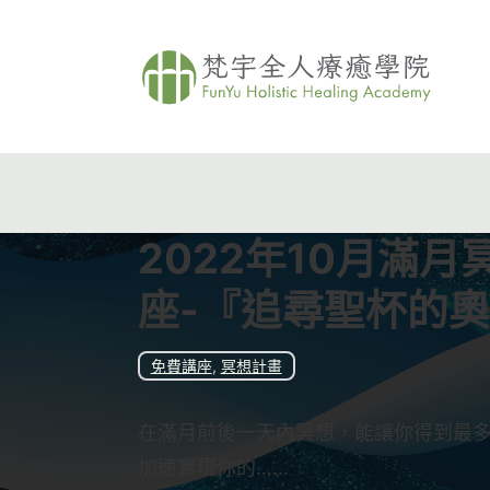
2022年10月滿月
座-『追尋聖杯的
免費講座
,
冥想計畫
在滿月前後一天內冥想，能讓你得到最
加速實現你的…...