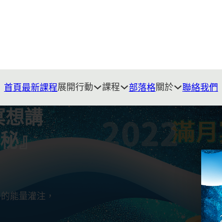
展開行動
課程
關於
首頁
最新課程
部落格
聯絡我們
冥想講
奧秘』
多的能量灌注，