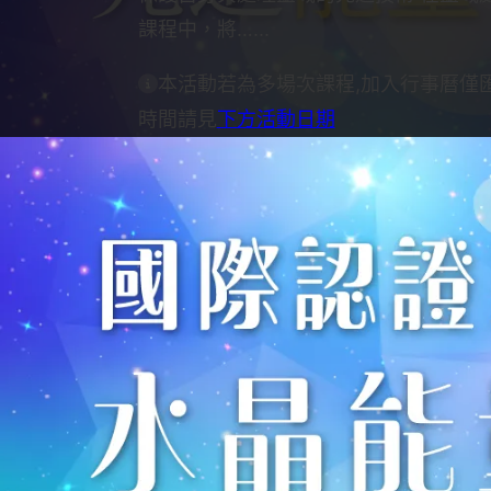
課程中，將…...
本活動若為多場次課程,加入行事曆僅
時間請見
下方活動日期
課程介紹
保護自身與處理靈域的先進
在靈域處理與心靈防禦課程中，將帶領
術信仰地區，還是與抱怨、攻擊性的人
心健康和財務穩定。
學習和了解各類精神攻擊或意念值入的
工人員等都是必備技能。課程內容有助
圈儀式，將「壞運」轉為「好運」，讓
※欲報名此課程，需先學習：先進能量傳