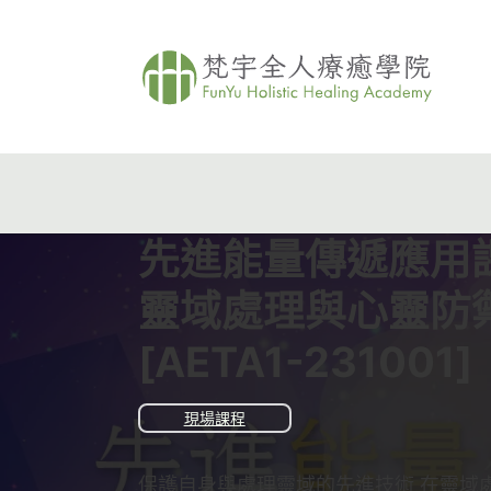
先進能量傳遞應用
靈域處理與心靈防
[AETA1-231001]
現場課程
保護自身與處理靈域的先進技術 在靈域