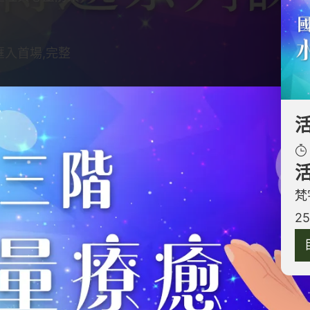
匯入首場,完整
技術
你探索靈域世界的奧秘。無論是面對特定壓力場、巫
相處，這個課程將教會你如何應對能量污染，保持身
梵
2
發動及防禦措施，對療癒師、業務員、醫護人員、社
於為家庭、企業創造安全的空間，並運用古老的魔法
你在各方面都能維持內在的寧靜與平衡。
遞一階、二階、三階課程