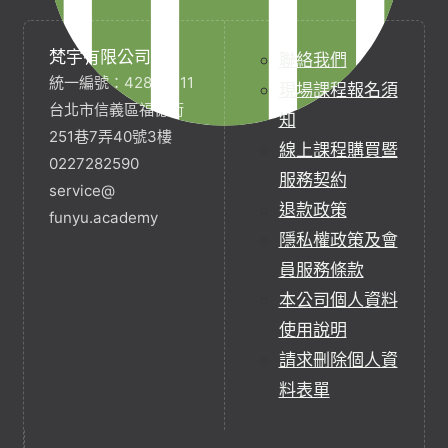
梵宇有限公司
聯絡我們
統一編號：42854211
現場課程報名須
台北市信義區福德街
知
251巷7弄40號3樓
線上課程購買暨
0227282590
服務契約
service@
退款政策
funyu.academy
隱私權政策及會
員服務條款
本公司個人資料
使用說明
請求刪除個人資
料表單