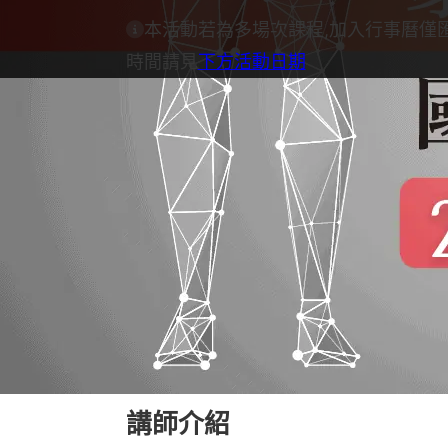
本活動若為多場次課程,加入行事曆僅
時間請見
下方活動日期
課程介紹
身體結構調整結合了整復推拿和生物力
力結構。課程的重點是學習評估不同軸
同的張力結構和身體旋向進行鬆動、牽
筋膜結構，有系統地改變和還原張力，
態。
※欲報名初階班課程學員，需先學習：身
身體結構調整1階課程完整介紹
講師介紹