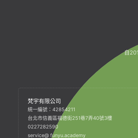
自2
梵宇有限公司
統一編號：42854211
台北市信義區福德街251巷7弄40號3樓
0227282590
service@ funyu.academy