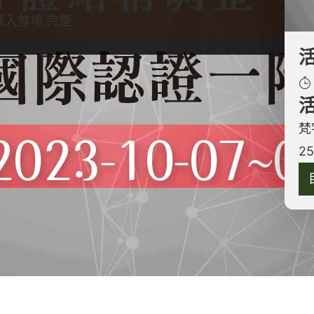
匯入首場,完整
學、肌動學概念，用於快速評估和整體性調整身體張
線的張力，探尋張力來源並建立評估標準，並根據不
梵
引筋膜的練習。通過這些技巧，你將能夠精準地掌握
2
消除筋膜緊繃，提升關節活動度，找回身體的平衡狀
體流動與結構基礎班