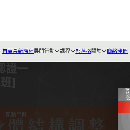
展開行動
課程
關於
首頁
最新課程
部落格
聯絡我們
認證一
7班]
學、肌動學概