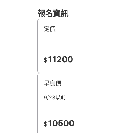
報名資訊
定價
11200
$
早鳥價
9/23以前
10500
$