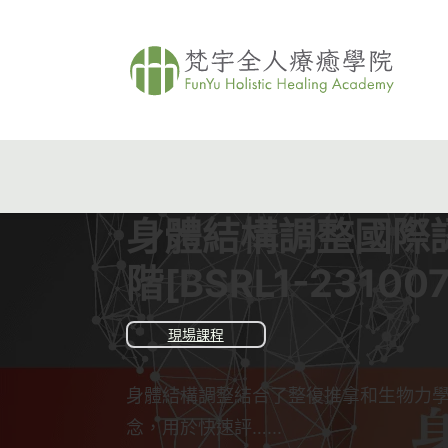
身體結構調整國際
階[BSRL1-23100
現場課程
身體結構調整結合了整復推拿和生物力
念，用於快速評…...