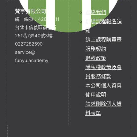
梵宇有限公司
聯絡我們
統一編號：42854211
現場課程報名須
台北市信義區福德街
知
251巷7弄40號3樓
線上課程購買暨
0227282590
服務契約
service@
退款政策
funyu.academy
隱私權政策及會
員服務條款
本公司個人資料
使用說明
請求刪除個人資
料表單