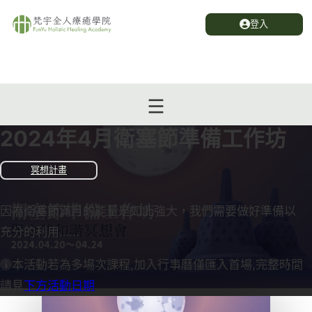
登入
2024年4月衛塞節準備工作坊
冥想計畫
因為衛塞節滿月的能量是如此強大，我們需要做好準備以
充分的利用…...
本活動若為多場次課程,加入行事曆僅匯入首場,完整時間
請見
下方活動日期