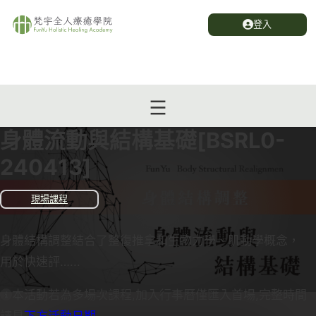
登入
身體流動與結構基礎[BSRL0-
240413]
現場課程
身體結構調整結合了整復推拿和生物力學、肌動學概念，
用於快速評…...
本活動若為多場次課程,加入行事曆僅匯入首場,完整時間
請見
下方活動日期