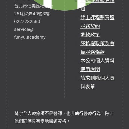
現場課程報名須
台北市信義區福德街
知
251巷7弄40號3樓
線上課程購買暨
0227282590
服務契約
service@
退款政策
funyu.academy
隱私權政策及會
員服務條款
本公司個人資料
使用說明
請求刪除個人資
料表單
梵宇全人療癒師不是醫師，也非執行醫療行為，除非
他們同時具有當地醫師資格。