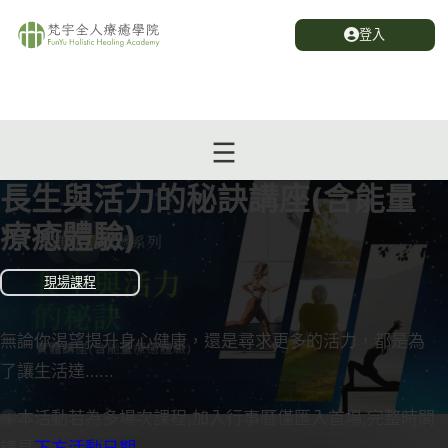
登入
長生與活力的秘訣講座(含能量
療癒體驗)
現場課程
無論你渴望提升身心健康，還是尋求更多的活力，都是為
了讓生活達…...
本活動若為多場次課程,加入行事曆僅匯入首場,完整時間
請見
下方活動日期