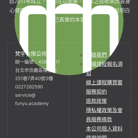
自2011年成立，目的在以簡單、有效之技術來改善身
心健康，協助完成生命目標與實現靈性生活，並明白
自己真實的本質。
梵宇有限公司
聯絡我們
統一編號：42854211
現場課程報名須
台北市信義區福德街
知
251巷7弄40號3樓
線上課程購買暨
0227282590
服務契約
service@
退款政策
funyu.academy
隱私權政策及會
員服務條款
本公司個人資料
使用說明