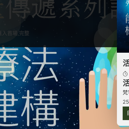
匯入首場,完整
能量世界的奧秘，透過實踐和體驗，揭開能量對生活
能量理論的過程，更是一次親身感受能量流動與轉化
能掌握能量的關鍵技巧。
梵
步引導你如何覺察並親身體驗到看似無形卻又無所不
2
探討如何利用這股力量來促進自我淨化與充能，讓你
不僅增強了你的能量場，更會為你的日常生活帶來積