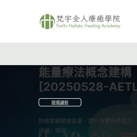
能量療法概念建構
[20250528-AETL
現場課程
快速掌握精微能量、提升身體自癒能力 
建構』課程…...