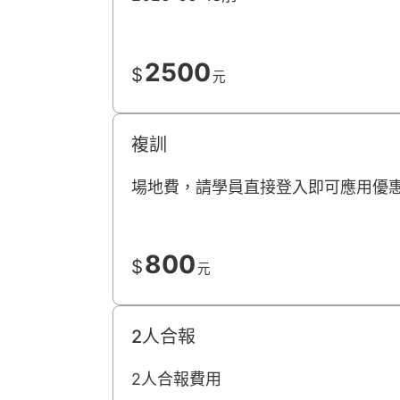
2500
$
元
複訓
場地費，請學員直接登入即可應用優
800
$
元
2人合報
2人合報費用