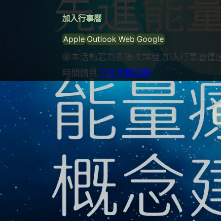
加入行事曆
Apple
Outlook Web
Google
本活動若為多場次課程,加入行事曆僅
時間請見
下方活動日期
課程介紹
在能量療法概念建構中，將帶領你探索
各面向影響的深層意義。這不僅是學習
的機會。透過實際的操作和體驗，你將
在課程中，將帶你啟動能量感知，一步
在的能量。並隨著能量的喚醒，進一步
的身體和內在重新獲得活力。這一過程
極的轉變。