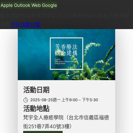
Apple
Outlook Web
Google
本活動若為多場次課程,加入行事曆僅匯入首場,完整時間
請見
下方活動日期
活動日期
2025-08-25週一 上午9:00
下午5:30
活動地點
梵宇全人療癒學院（台北市信義區福德
街251巷7弄40號3樓）