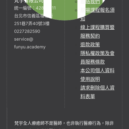
梵宇有限公司
聯絡我們
統一編號：42854211
現場課程報名須
台北市信義區福德街
知
251巷7弄40號3樓
線上課程購買暨
0227282590
服務契約
service@
退款政策
funyu.academy
隱私權政策及會
員服務條款
本公司個人資料
使用說明
請求刪除個人資
料表單
梵宇全人療癒師不是醫師，也非執行醫療行為，除非