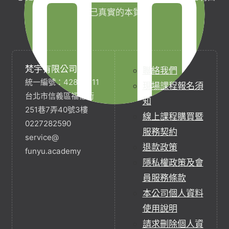
自己真實的本質。
梵宇有限公司
聯絡我們
統一編號：42854211
現場課程報名須
台北市信義區福德街
知
251巷7弄40號3樓
線上課程購買暨
0227282590
服務契約
service@
退款政策
funyu.academy
隱私權政策及會
員服務條款
本公司個人資料
使用說明
請求刪除個人資