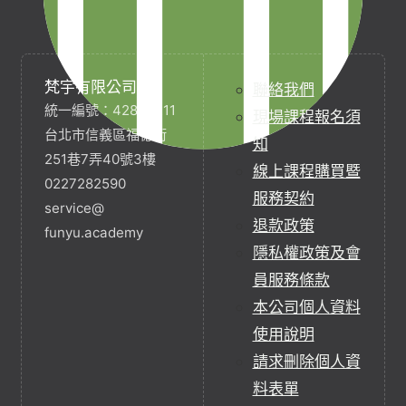
梵宇有限公司
聯絡我們
統一編號：42854211
現場課程報名須
台北市信義區福德街
知
251巷7弄40號3樓
線上課程購買暨
0227282590
服務契約
service@
退款政策
funyu.academy
隱私權政策及會
員服務條款
本公司個人資料
使用說明
請求刪除個人資
料表單