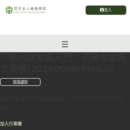
登入
花精內在療癒入門：花精療癒概
念建構[20260606-FEHL0]
現場課程
解讀訊息場而非依賴大腦判斷，一天建立情緒定位與感知
基礎。...
加入行事曆