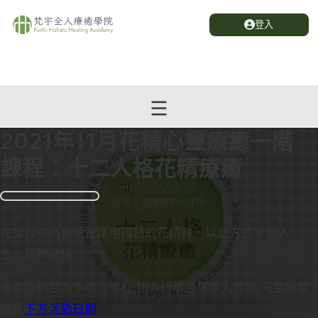
登入
2021年11月花精心靈療癒一階
課程：十二人格花精療癒
在課程中將會學習運用獨特的花精輪，以此方式穿越人
生，能夠破除…...
本活動若為多場次課程,加入行事曆僅匯入首場,完整時間
請見
下方活動日期