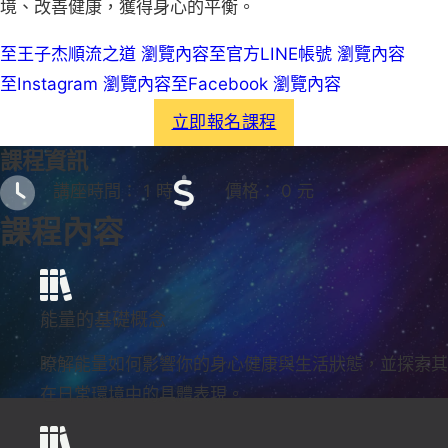
境、改善健康，獲得身心的平衡。
至王子杰順流之道 瀏覽內容
至官方LINE帳號 瀏覽內容
至Instagram 瀏覽內容
至Facebook 瀏覽內容
立即報名課程
課程資訊
講座時間： 1 時
價格： 0 元
課程內容
能量的基礎概念
瞭解能量如何影響你的身心健康與生活狀態，並探索其
在日常環境中的具體表現。