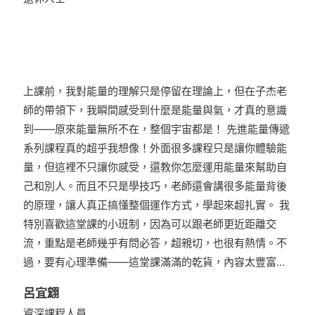
上課前，我對能量的理解只是停留在理論上，但在子杰老
師的帶領下，我瞬間感受到什麼是能量與氣，才真的意識
到——原來能量無所不在，整個宇宙都是！ 先進能量傳遞
系列課程真的超乎我想像！外面很多課程只是讓你體驗能
量，但這裡不只讓你感受，還教你怎麼運用能量來幫助自
己和別人。而且不只是學技巧，老師還會講很多能量背後
的原理，讓人真正搞懂整個運作方式，學起來超扎實。 我
特別喜歡這堂課的小班制，因為可以跟老師更近距離交
流，重點是老師幾乎有問必答，超親切，也很有熱情。不
過，要有心理準備——這堂課滿滿的乾貨，內容太豐富…
呂宜翝
資深課程人員