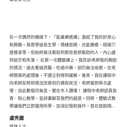
在一次偶然的機緣下，「能量療癒課」激起了我的好奇心
和興趣。我曾學過長生學、情緒密碼、光能療癒、經絡穴
道推拿等，但始終無法幫助到那些我想幫助的人，內心感
到迷茫和失落。 在第一次體驗課上，我告訴老師我的胸肋
的情況，過去看過西醫、吃過中藥，卻仍無法痊癒。在老
師簡單的處理後，不適立刻得到緩解。後來，我在課程中
向老師反映到情況改善但仍偶有狀況，老師當即再次處
理，自此數個月無恙，實在令人讚嘆！ 課程中老師認真負
責、耐心教學，並詳盡解答我們的疑惑。同時，體驗式教
學讓我們立即運用所學、加深記憶和操作。曾在旅館隔…
盧秀麗
退休人士