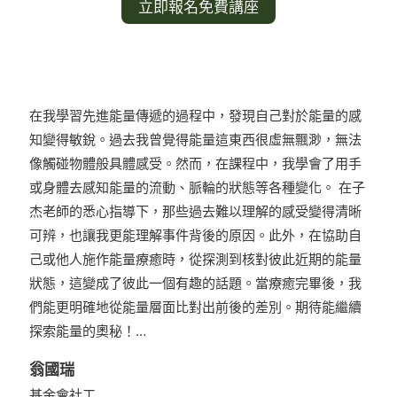
立即報名免費講座
在我學習先進能量傳遞的過程中，發現自己對於能量的感
知變得敏銳。過去我曾覺得能量這東西很虛無飄渺，無法
像觸碰物體般具體感受。然而，在課程中，我學會了用手
或身體去感知能量的流動、脈輪的狀態等各種變化。 在子
杰老師的悉心指導下，那些過去難以理解的感受變得清晰
可辨，也讓我更能理解事件背後的原因。此外，在協助自
己或他人施作能量療癒時，從探測到核對彼此近期的能量
狀態，這變成了彼此一個有趣的話題。當療癒完畢後，我
們能更明確地從能量層面比對出前後的差別。期待能繼續
探索能量的奧秘！…
翁國瑞
基金會社工