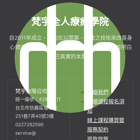
梵宇全人療癒學院
自2011年成立，目的在以簡單、有效之技術來改善身
心健康，協助完成生命目標與實現靈性生活，並明白
自己真實的本質。
梵宇有限公司
聯絡我們
統一編號：42854211
現場課程報名須
台北市信義區福德街
知
251巷7弄40號3樓
線上課程購買暨
0227282590
服務契約
service@
退款政策