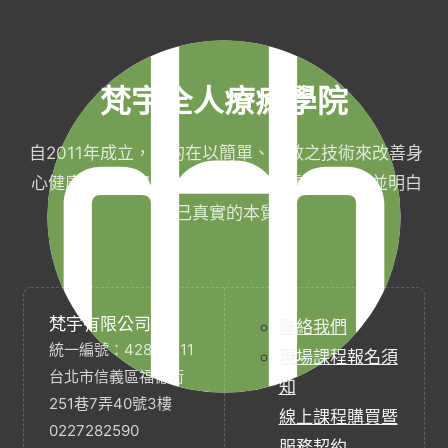
梵宇全人療癒學院
自2011年成立，目的在以簡單、有效之技術來改善身
心健康，協助完成生命目標與實現靈性生活，並明白
自己真實的本質。
梵宇有限公司
聯絡我們
統一編號：42854211
現場課程報名須
台北市信義區福德街
知
251巷7弄40號3樓
線上課程購買暨
0227282590
服務契約