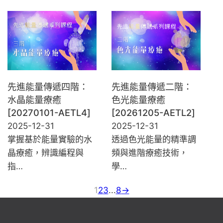
先進能量傳遞四階：
先進能量傳遞二階：
水晶能量療癒
色光能量療癒
[20270101-AETL4]
[20261205-AETL2]
2025-12-31
2025-12-31
掌握基於能量實驗的水
透過色光能量的精準調
晶療癒，辨識編程與
頻與進階療癒技術，
指…
學…
1
2
3
...
8
→