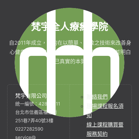
梵宇全人療癒學院
自2011年成立，目的在以簡單、有效之技術來改善身
心健康，協助完成生命目標與實現靈性生活，並明白
自己真實的本質。
梵宇有限公司
聯絡我們
統一編號：42854211
現場課程報名須
台北市信義區福德街
知
251巷7弄40號3樓
線上課程購買暨
0227282590
服務契約
service@