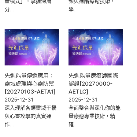
量模式」，掌握深層
頻與進階療癒技術，
分…
學…
先進能量傳遞應用：
先進能量療癒師國際
靈域處理與心靈防禦
認證[20270000-
[20270103-AETA1]
AETLC]
2025-12-31
2025-12-31
深入理解各類靈域干擾
全面整合與深化你的能
與心靈攻擊的真實運
量療癒專業技術，精
作…
確…