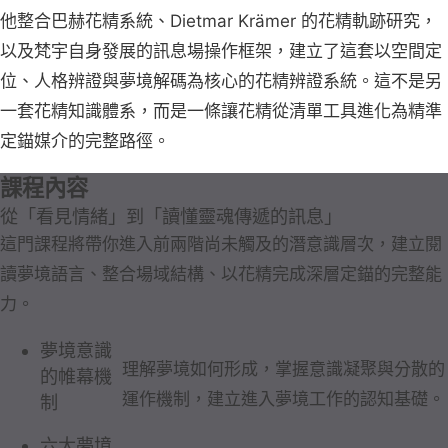
他整合巴赫花精系統、Dietmar Krämer 的花精軌跡研究，
以及梵宇自身發展的訊息場操作框架，建立了這套以空間定
位、人格辨證與夢境解碼為核心的花精辨證系統。這不是另
一套花精知識體系，而是一條讓花精從清單工具進化為精準
定錨媒介的完整路徑。
課程內容
從「看見情緒」到「讀懂靈魂傳遞的訊息」
這門課程將帶你進入前兩階尚未觸及的潛意識層次，建立閱
讀夢境語言、整合場域結構、以花精完成深層定錨的完整能
力。
夢境意識
理解夢境如何形成，掌握意識凝聚與分散的
的帷幕機
運作機制，建立進入夢境工作的認知基礎。
制
六大夢境