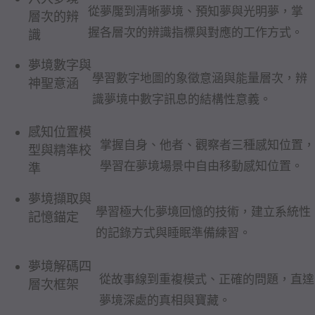
從夢魘到清晰夢境、預知夢與光明夢，掌
層次的辨
握各層次的辨識指標與對應的工作方式。
識
夢境數字與
學習數字地圖的象徵意涵與能量層次，辨
神聖意涵
識夢境中數字訊息的結構性意義。
感知位置模
掌握自身、他者、觀察者三種感知位置，
型與精準校
學習在夢境場景中自由移動感知位置。
準
夢境擷取與
學習極大化夢境回憶的技術，建立系統性
記憶錨定
的記錄方式與睡眠準備練習。
夢境解碼四
從故事線到重複模式、正確的問題，直達
層次框架
夢境深處的真相與寶藏。