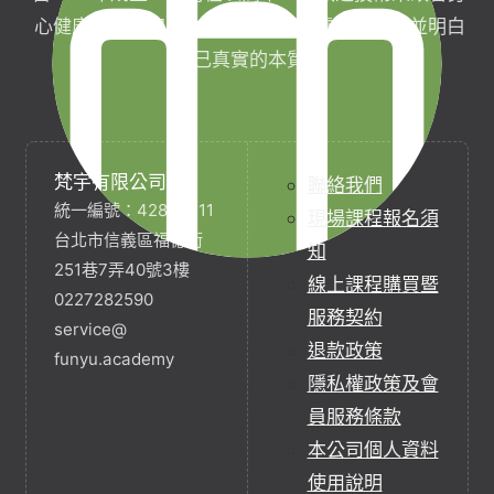
心健康，協助完成生命目標與實現靈性生活，並明白
自己真實的本質。
梵宇有限公司
聯絡我們
統一編號：42854211
現場課程報名須
台北市信義區福德街
知
251巷7弄40號3樓
線上課程購買暨
0227282590
服務契約
service@
退款政策
funyu.academy
隱私權政策及會
員服務條款
本公司個人資料
使用說明