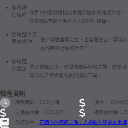
象徵轉
將夢中的象徵橋接為身體可感知的體感質地，
化技術
讓圖像語言轉化為可介入的物理結構。
場域整合三
依序掌握座標定位、主客體統合、夢境消
層次操作
融的完整場域整合工作。
場域臨
整合視線定位、空間擴展與場域共振，建立可
在禪定
延伸為日常練習的覺知擴展工具。
課程資訊
課程時數：20.5小時
價格：15000元
早鳥優惠價：13500元
複訓優惠價：元
先修課程：
花精內在療癒二階：人格原型與劇本重構