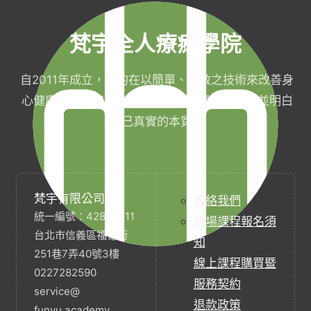
梵宇全人療癒學院
自2011年成立，目的在以簡單、有效之技術來改善身
心健康，協助完成生命目標與實現靈性生活，並明白
自己真實的本質。
梵宇有限公司
聯絡我們
統一編號：42854211
現場課程報名須
台北市信義區福德街
知
251巷7弄40號3樓
線上課程購買暨
0227282590
服務契約
service@
退款政策
funyu.academy