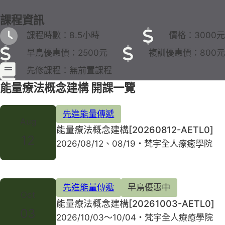
課程資訊
課程時數：8.5小時
價格：3000元
早鳥優惠價：2500元
複訓優惠價：800元
先修課程：無前置課程
能量療法概念建構 開課一覽
先進能量傳遞
Aug
能量療法概念建構[20260812-AETL0]
12
2026/08/12、08/19・梵宇全人療癒學院
先進能量傳遞
早鳥優惠中
Oct
能量療法概念建構[20261003-AETL0]
03
2026/10/03～10/04・梵宇全人療癒學院