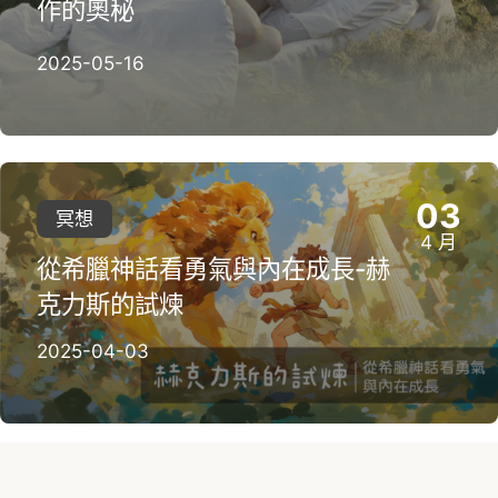
作的奧秘
2025-05-16
03
冥想
4 月
從希臘神話看勇氣與內在成長-赫
克力斯的試煉
2025-04-03