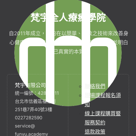
梵宇全人療癒學院
自2011年成立，目的在以簡單、有效之技術來改善身
心健康，協助完成生命目標與實現靈性生活，並明白
自己真實的本質。
梵宇有限公司
聯絡我們
統一編號：42854211
現場課程報名須
台北市信義區福德街
知
251巷7弄40號3樓
線上課程購買暨
0227282590
服務契約
service@
退款政策
funyu.academy