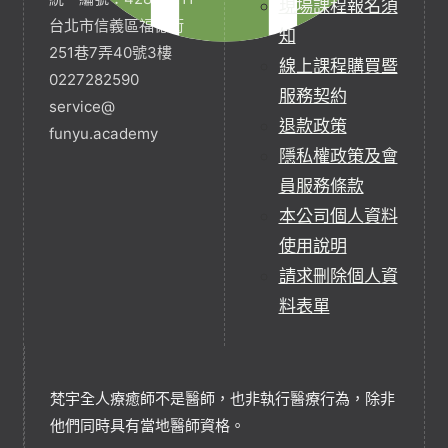
現場課程報名須
台北市信義區福德街
知
251巷7弄40號3樓
線上課程購買暨
0227282590
服務契約
service@
退款政策
funyu.academy
隱私權政策及會
員服務條款
本公司個人資料
使用說明
請求刪除個人資
料表單
梵宇全人療癒師不是醫師，也非執行醫療行為，除非
他們同時具有當地醫師資格。