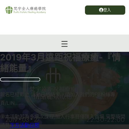
登入
2019年3月遠距祝福療癒-『情
緒能量』
報名已經截止 活動已經結束，請加入我們的FB粉絲專
頁/LIN…...
本活動若為多場次課程,加入行事曆僅匯入首場,完整時間
請見
下方活動日期