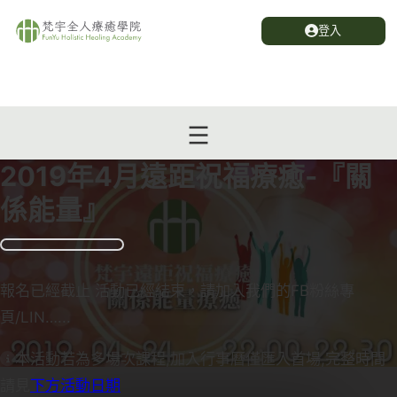
登入
2019年4月遠距祝福療癒-『關
係能量』
報名已經截止 活動已經結束，請加入我們的FB粉絲專
頁/LIN…...
本活動若為多場次課程,加入行事曆僅匯入首場,完整時間
請見
下方活動日期