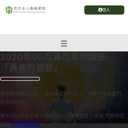
登入
2020年05月滿月冥想講座-
『勇者的慈悲』
衛塞節是佛陀誕生、成道與涅槃的日子，也是所有光的門
徒成為神聖…...
本活動若為多場次課程,加入行事曆僅匯入首場,完整時間
請見
下方活動日期