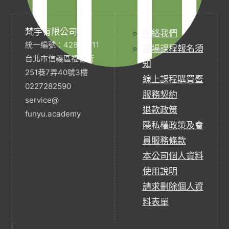
梵宇有限公司
聯絡我們
統一編號：42854211
現場課程報名須
台北市信義區福德街
知
251巷7弄40號3樓
線上課程購買暨
0227282590
服務契約
service@
退款政策
funyu.academy
隱私權政策及會
員服務條款
本公司個人資料
使用說明
請求刪除個人資
料表單