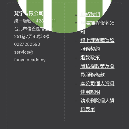
梵宇有限公司
聯絡我們
統一編號：42854211
現場課程報名須
台北市信義區福德街
知
251巷7弄40號3樓
線上課程購買暨
0227282590
服務契約
service@
退款政策
funyu.academy
隱私權政策及會
員服務條款
本公司個人資料
使用說明
請求刪除個人資
料表單