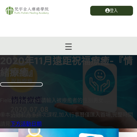
登入
2020年11月遠距祝福療癒-『情
緒療癒』
Field is required!請輸入被療癒者的性別男女…...
本活動若為多場次課程,加入行事曆僅匯入首場,完整時間
請見
下方活動日期