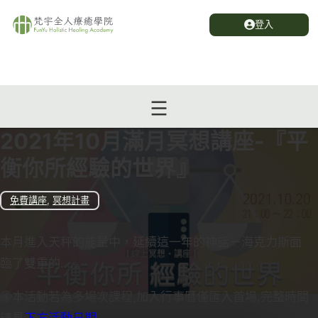
登入
2021年10月滿月冥想講座-『平
衡你所經驗的世界』
免費講座
,
冥想計畫
本月進入天秤的能量中，延續這一年的神話－海克力斯面
臨了雙重的…...
本活動若為多場次課程,加入行事曆僅匯入首場,完整時間
請見
下方活動日期