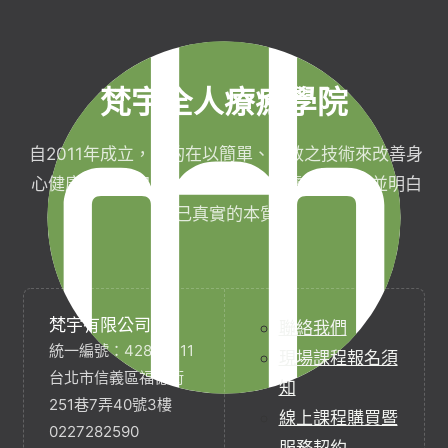
梵宇全人療癒學院
自2011年成立，目的在以簡單、有效之技術來改善身
心健康，協助完成生命目標與實現靈性生活，並明白
自己真實的本質。
梵宇有限公司
聯絡我們
統一編號：42854211
現場課程報名須
台北市信義區福德街
知
251巷7弄40號3樓
線上課程購買暨
0227282590
服務契約