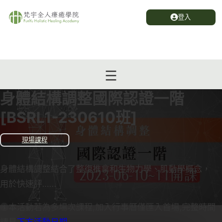
登入
身體結構調整國際認證一階
[BSRL1-230610班]
現場課程
身體結構調整結合了整復推拿和生物力學、肌動學概念，
用於快速評…...
本活動若為多場次課程,加入行事曆僅匯入首場,完整時間
請見
下方活動日期