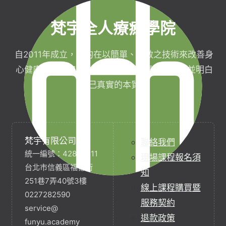
梵宇全人療癒學院
自2011年成立，目的在以簡單、有效之技術來改善身
心健康，協助完成生命目標與實現靈性生活，並明白
自己真實的本質。
梵宇有限公司
聯絡我們
統一編號：42854211
現場課程報名須
台北市信義區福德街
知
251巷7弄40號3樓
線上課程購買暨
0227282590
服務契約
service@
退款政策
funyu.academy