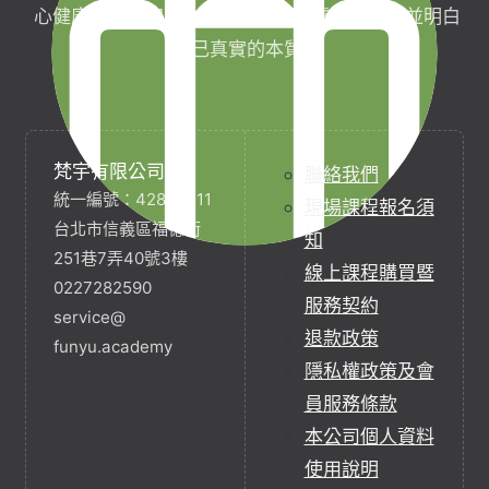
心健康，協助完成生命目標與實現靈性生活，並明白
自己真實的本質。
梵宇有限公司
聯絡我們
統一編號：42854211
現場課程報名須
台北市信義區福德街
知
251巷7弄40號3樓
線上課程購買暨
0227282590
服務契約
service@
退款政策
funyu.academy
隱私權政策及會
員服務條款
本公司個人資料
使用說明