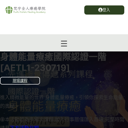
登入
身體能量療癒國際認證一階
[AETL1-230719]
現場課程
進入精微能量的世界 身體能量療癒，引領你探索生命能量
的奧秘，…...
本活動若為多場次課程,加入行事曆僅匯入首場,完整時間
請見
下方活動日期