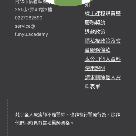
台北市信義區福德街
知
251巷7弄40號3樓
線上課程購買暨
0227282590
服務契約
service@
退款政策
funyu.academy
隱私權政策及會
員服務條款
本公司個人資料
使用說明
請求刪除個人資
料表單
梵宇全人療癒師不是醫師，也非執行醫療行為，除非
他們同時具有當地醫師資格。