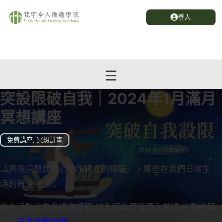
登入
突設限破自我｜2024年1月滿月
冥想講座
免費講座
,
冥想計畫
「界限只是我們心中所建立的障礙」，那些在我們日常生
活的背後，…...
本活動若為多場次課程,加入行事曆僅匯入首場,完整時間
請見
下方活動日期