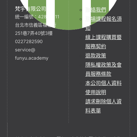
梵宇有限公司
聯絡我們
統一編號：42854211
現場課程報名須
台北市信義區福德街
知
251巷7弄40號3樓
線上課程購買暨
0227282590
服務契約
service@
退款政策
funyu.academy
隱私權政策及會
員服務條款
本公司個人資料
使用說明
請求刪除個人資
料表單