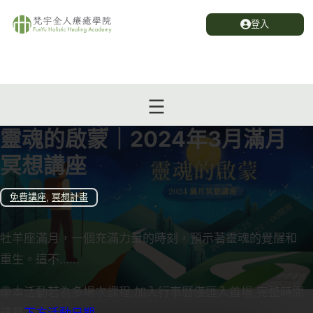
登入
靈魂的啟蒙｜2024年3月滿月
冥想講座
免費講座
,
冥想計畫
牡羊座滿月，一個充滿力量的時刻，預示著靈魂的覺醒和
重生。這不…...
本活動若為多場次課程,加入行事曆僅匯入首場,完整時間
請見
下方活動日期