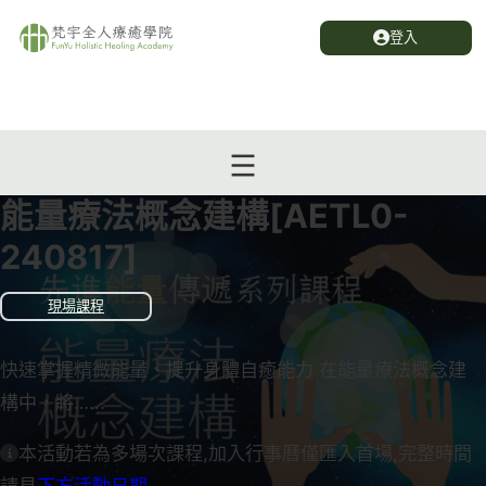
登入
能量療法概念建構[AETL0-
240817]
現場課程
快速掌握精微能量、提升身體自癒能力 在能量療法概念建
構中，將…...
本活動若為多場次課程,加入行事曆僅匯入首場,完整時間
請見
下方活動日期