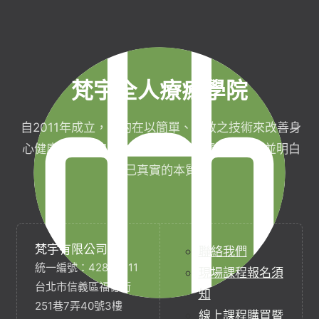
梵宇全人療癒學院
自2011年成立，目的在以簡單、有效之技術來改善身
心健康，協助完成生命目標與實現靈性生活，並明白
自己真實的本質。
梵宇有限公司
聯絡我們
統一編號：42854211
現場課程報名須
台北市信義區福德街
知
251巷7弄40號3樓
線上課程購買暨