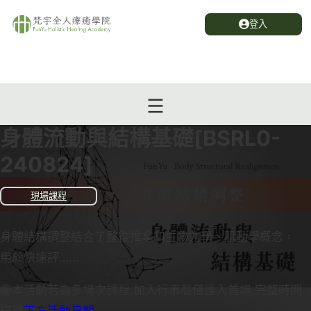
登入
身體流動與結構基礎[BSRL0-
240824]
現場課程
身體結構調整結合了整復推拿和生物力學、肌動學概念，
用於快速評…...
本活動若為多場次課程,加入行事曆僅匯入首場,完整時間
請見
下方活動日期