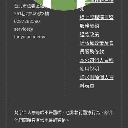
現場課程報名須
台北市信義區福德街
知
251巷7弄40號3樓
線上課程購買暨
0227282590
服務契約
service@
退款政策
funyu.academy
隱私權政策及會
員服務條款
本公司個人資料
使用說明
請求刪除個人資
料表單
梵宇全人療癒師不是醫師，也非執行醫療行為，除非
他們同時具有當地醫師資格。