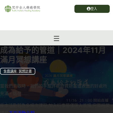
登入
成為給予的管道｜2024年11月
滿月冥想講座
免費講座
,
冥想計畫
當我們索取時，我們的手或許被物質財富或表面的好處所
充滿，這在…...
本活動若為多場次課程,加入行事曆僅匯入首場,完整時間
請見
下方活動日期