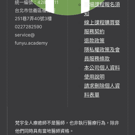
統一編號：42854211
現場課程報名須
台北市信義區福德街
知
251巷7弄40號3樓
線上課程購買暨
0227282590
服務契約
service@
退款政策
funyu.academy
隱私權政策及會
員服務條款
本公司個人資料
使用說明
請求刪除個人資
料表單
梵宇全人療癒師不是醫師，也非執行醫療行為，除非
他們同時具有當地醫師資格。