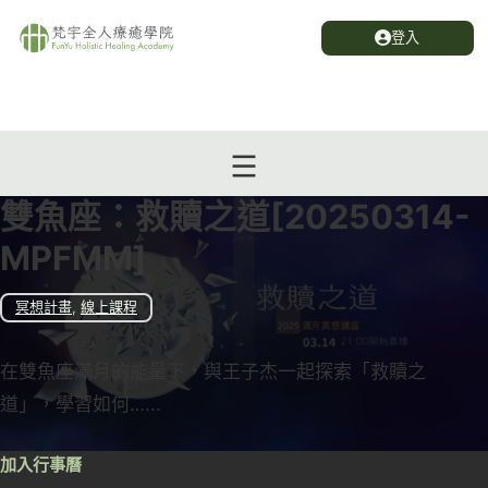
登入
雙魚座：救贖之道[20250314-
MPFMM]
冥想計畫
,
線上課程
在雙魚座滿月的能量下，與王子杰一起探索「救贖之
道」，學習如何…...
加入行事曆