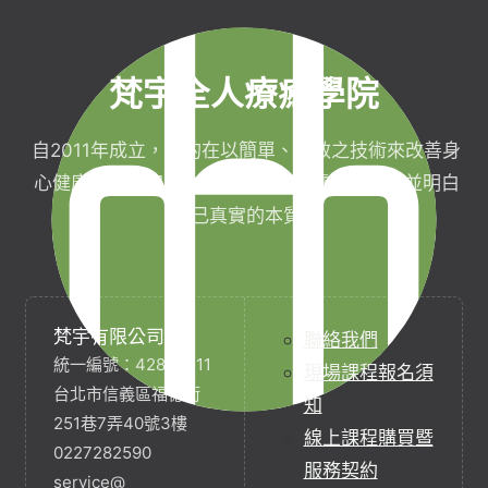
梵宇全人療癒學院
自2011年成立，目的在以簡單、有效之技術來改善身
心健康，協助完成生命目標與實現靈性生活，並明白
自己真實的本質。
梵宇有限公司
聯絡我們
統一編號：42854211
現場課程報名須
台北市信義區福德街
知
251巷7弄40號3樓
線上課程購買暨
0227282590
服務契約
service@