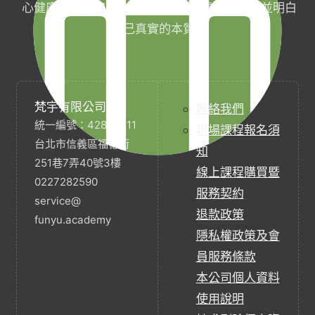
心健康，協助完成生命目標與實現靈性生活，並明白
自己真實的本質。
梵宇有限公司
聯絡我們
統一編號：42854211
現場課程報名須
台北市信義區福德街
知
251巷7弄40號3樓
線上課程購買暨
0227282590
服務契約
service@
退款政策
funyu.academy
隱私權政策及會
員服務條款
本公司個人資料
使用說明