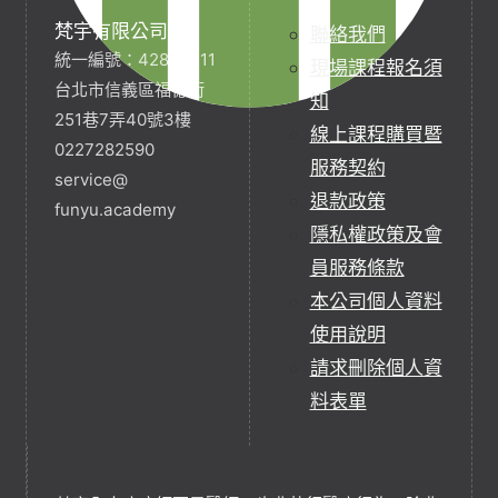
梵宇有限公司
聯絡我們
統一編號：42854211
現場課程報名須
台北市信義區福德街
知
251巷7弄40號3樓
線上課程購買暨
0227282590
服務契約
service@
退款政策
funyu.academy
隱私權政策及會
員服務條款
本公司個人資料
使用說明
請求刪除個人資
料表單