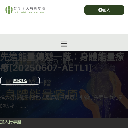
登入
先進能量傳遞一階：身體能量療
癒[20250607-AETL1]
現場課程
進入精微能量的世界 身體能量療癒，引領你探索生命能量
的奧秘，…...
加入行事曆