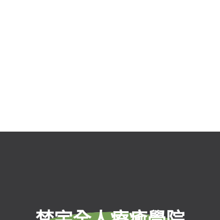
梵宇全人療癒學院