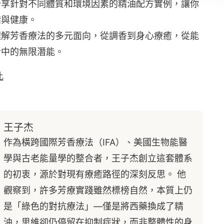
分享針對不同體質和環境因素的精油配方實例，讓你
諧與健康。
理解芳香療法的多元面向，從調香到身心療癒，從能
活中的無限潛能。
此
王子杰
作為橫跨國際芳香療法（IFA）、美國生物能醫
學與古老能量學的整合者，王子杰創立這套體系
的初衷，源於對現有療癒路徑的深刻反思。 他
觀察到，許多芳療實踐雖然標榜自然，本質上仍
是「綠色的對抗療法」—僅是將西藥換成了精
油，思維卻仍停留在抑制症狀，而非整體性的身