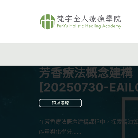
芳香療法概念建構
[20250730-EAIL
現場課程
在芳香療法概念建構課程中，探索精油
能量與化學分…...