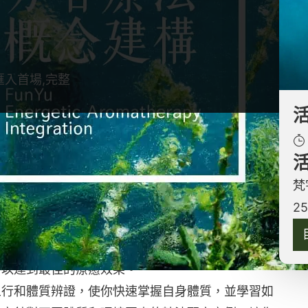
匯入首場,完整
。在芳香療法概念建構中，將引領你探索精油的香
對精油多維度的感知與認識。從基礎概念到實際的應
梵
緒、心理及體質的全面影響，實現整體性療癒。
2
解剖學、生理學到能量解剖學（脈輪）的探討，橋接
與精油間微妙而深刻的聯繫。通過這種跨領域的學
，以達到最佳的療癒效果。
五行和體質辨證，使你快速掌握自身體質，並學習如