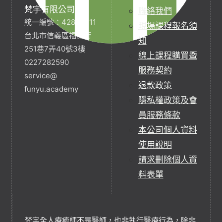
梵宇有限公司
聯絡我們
統一編號：42854211
現場課程報名須
台北市信義區福德街
知
251巷7弄40號3樓
線上課程購買暨
0227282590
服務契約
service@
退款政策
funyu.academy
隱私權政策及會
員服務條款
本公司個人資料
使用說明
請求刪除個人資
料表單
梵宇全人療癒師不是醫師，也非執行醫療行為，除非