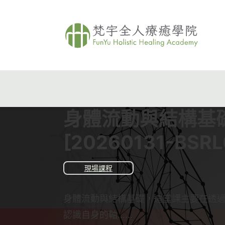
身體流動與結構基
[20260131-BSRL
現場課程
身體流動與結構基礎，這堂課主要在透
認識自身的軸…...