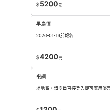
5200
$
元
早鳥價
2026-01-16前報名
4200
$
元
複訓
場地費，請學員直接登入即可應用優
1200