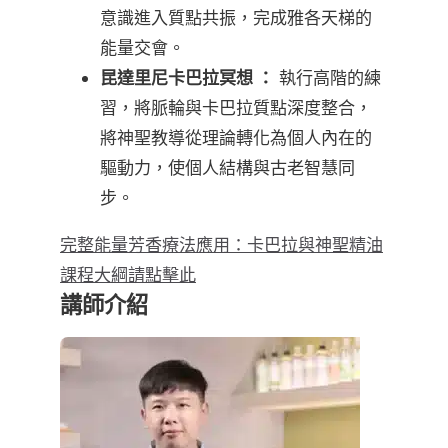
意識進入質點共振，完成雅各天梯的
能量交會。
昆達里尼卡巴拉冥想 ：
執行高階的練
習，將脈輪與卡巴拉質點深度整合，
將神聖教導從理論轉化為個人內在的
驅動力，使個人結構與古老智慧同
步。
完整能量芳香療法應用：卡巴拉與神聖精油
課程大綱請點擊此
講師介紹