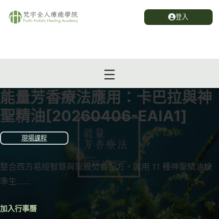
登入
能量芳香療法應用：卡巴拉與神
聖精油[20260406-EAIA1]
現場課程
整合西方易經智慧與聖殿焚香配方。運用 11 種神聖精油校
準生…...
加入行事曆