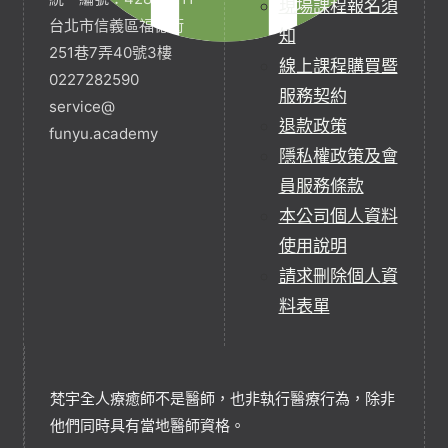
現場課程報名須
台北市信義區福德街
知
251巷7弄40號3樓
線上課程購買暨
0227282590
服務契約
service@
退款政策
funyu.academy
隱私權政策及會
員服務條款
本公司個人資料
使用說明
請求刪除個人資
料表單
梵宇全人療癒師不是醫師，也非執行醫療行為，除非
他們同時具有當地醫師資格。