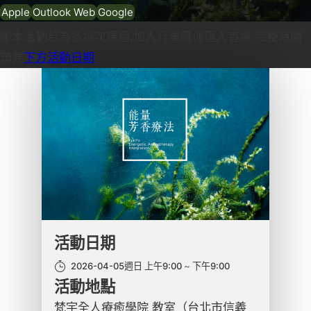
Apple
Outlook Web
Google
本活動若為多場次課程,加入行事曆僅匯入首場,完整時間
請見
下方活動日期
活動日期
2026-04-05週日 上午9:00
下午9:00
活動地點
梵宇全人療癒學院 教室（台北市信義