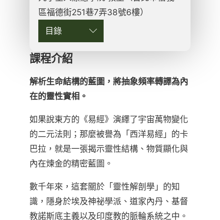
區福德街251巷7弄38號6樓）
目錄
課程介紹
解析生命結構的藍圖，將抽象頻率轉譯為內
在的靈性實相。
如果說東方的《易經》演繹了宇宙萬物變化
的二元法則；那麼被譽為「西洋易經」的卡
巴拉，就是一張揭示靈性結構、物質顯化與
內在煉金的精密藍圖。
數千年來，這套關於「靈性解剖學」的知
識，隱身於埃及神祕學派、道家內丹、基督
教諾斯底主義以及印度教的脈輪系統之中。