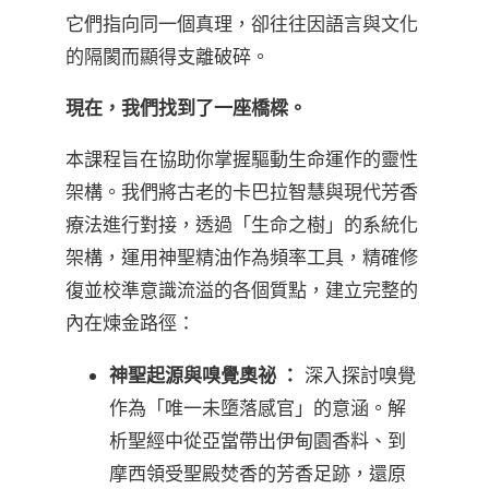
它們指向同一個真理，卻往往因語言與文化
的隔閡而顯得支離破碎。
現在，我們找到了一座橋樑。
本課程旨在協助你掌握驅動生命運作的靈性
架構。我們將古老的卡巴拉智慧與現代芳香
療法進行對接，透過「生命之樹」的系統化
架構，運用神聖精油作為頻率工具，精確修
復並校準意識流溢的各個質點，建立完整的
內在煉金路徑：
神聖起源與嗅覺奧祕 ：
深入探討嗅覺
作為「唯一未墮落感官」的意涵。解
析聖經中從亞當帶出伊甸園香料、到
摩西領受聖殿焚香的芳香足跡，還原