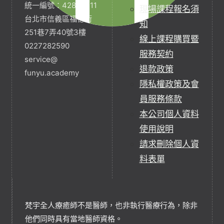
統一編號：42854211
現場課程報名須
台北市信義區福德街
知
251巷7弄40號3樓
線上課程購買暨
0227282590
服務契約
service@
退款政策
funyu.academy
隱私權政策及會
員服務條款
本公司個人資料
使用說明
請求刪除個人資
料表單
梵宇全人療癒師不是醫師，也非執行醫療行為，除非
他們同時具有當地醫師資格。