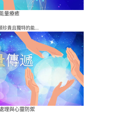
能量療癒
類珍貴且獨特的能…
處理與心靈防禦