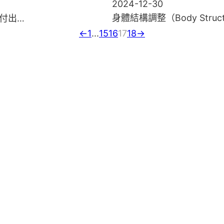
2024-12-30
身體結構調整（Body Struct
付出…
←
1
...
15
16
17
18
→