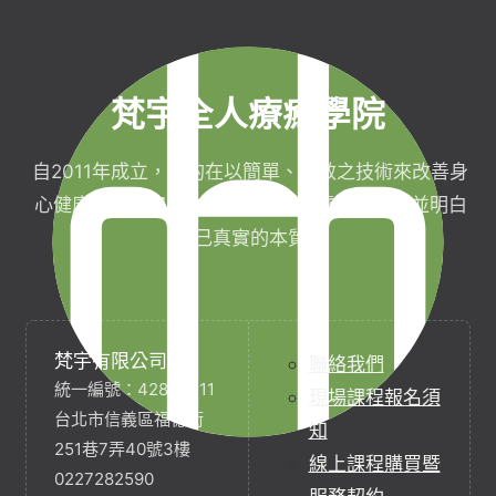
梵宇全人療癒學院
自2011年成立，目的在以簡單、有效之技術來改善身
心健康，協助完成生命目標與實現靈性生活，並明白
自己真實的本質。
梵宇有限公司
聯絡我們
統一編號：42854211
現場課程報名須
台北市信義區福德街
知
251巷7弄40號3樓
線上課程購買暨
0227282590