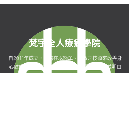
梵宇全人療癒學院
自2011年成立，目的在以簡單、有效之技術來改善身
心健康，協助完成生命目標與實現靈性生活，並明白
自己真實的本質。
梵宇有限公司
聯絡我們
統一編號：42854211
現場課程報名須
台北市信義區福德街
知